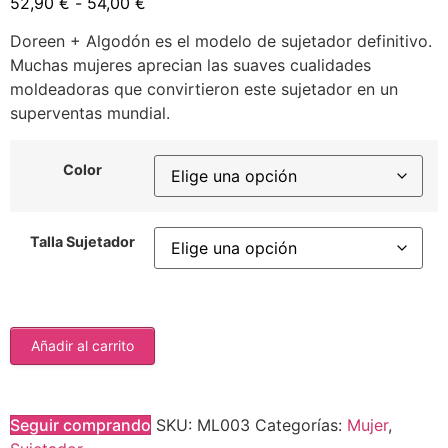
52,90
€
-
54,00
€
Doreen + Algodón es el modelo de sujetador definitivo.
Muchas mujeres aprecian las suaves cualidades
moldeadoras que convirtieron este sujetador en un
superventas mundial.
Color
Talla Sujetador
Añadir al carrito
Seguir comprando
SKU:
ML003
Categorías:
Mujer
,