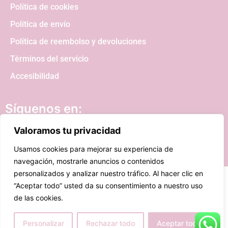
Política de cookies
Política de envío
Política de reembolso y devoluciones
Términos del servicio
Accesibilidad
Síguenos en:
Valoramos tu privacidad
Usamos cookies para mejorar su experiencia de
navegación, mostrarle anuncios o contenidos
personalizados y analizar nuestro tráfico. Al hacer clic en
Copyright © 2023 Merceria Isabel Lencería.
“Aceptar todo” usted da su consentimiento a nuestro uso
Reservados todos los derechos.
Diseño web realizado
de las cookies.
por RK Informatika
Personalizar
Rechazar todo
Aceptar todo