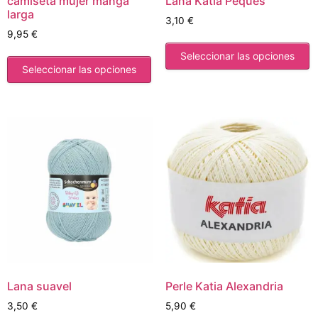
camiseta mujer manga
Lana Katia Peques
larga
3,10
€
9,95
€
Seleccionar las opciones
Seleccionar las opciones
Lana suavel
Perle Katia Alexandria
3,50
€
5,90
€