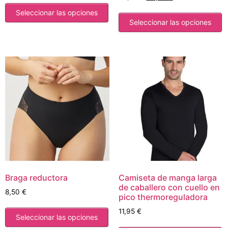
Seleccionar las opciones
Seleccionar las opciones
Braga reductora
Camiseta de manga larga
de caballero con cuello en
8,50
€
pico thermoreguladora
11,95
€
Seleccionar las opciones