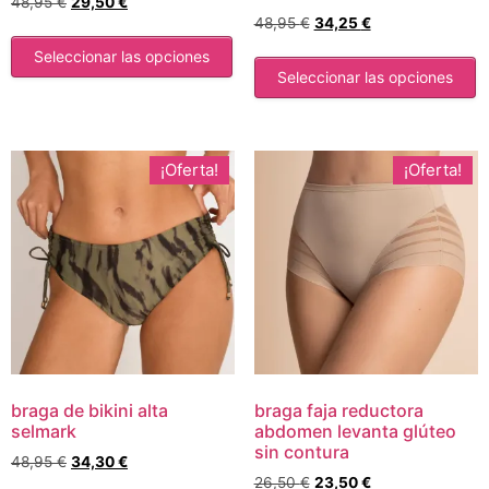
48,95
€
29,50
€
48,95
€
34,25
€
Seleccionar las opciones
Seleccionar las opciones
¡Oferta!
¡Oferta!
braga de bikini alta
braga faja reductora
selmark
abdomen levanta glúteo
sin contura
48,95
€
34,30
€
26,50
€
23,50
€