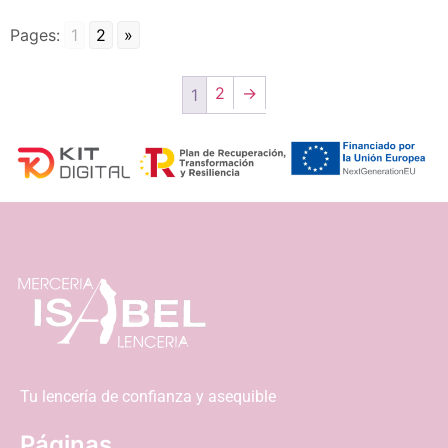
Pages:
1
2
»
2
→
1
Tu lencería de confianza y asequible
Páginas