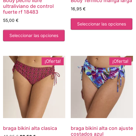
Body pecho libre
Body Termico manga larga
ultraliviano de control
16,95
€
fuerte rf 18483
55,00
€
Seleccionar las opciones
Seleccionar las opciones
¡Oferta!
¡Oferta!
braga bikini alta clasica
braga bikini alta con ajuste
costados azul