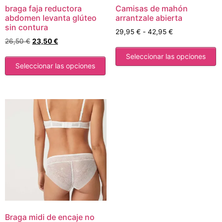
braga faja reductora
Camisas de mahón
abdomen levanta glúteo
arrantzale abierta
sin contura
29,95
€
-
42,95
€
26,50
€
23,50
€
Seleccionar las opciones
Seleccionar las opciones
Braga midi de encaje no