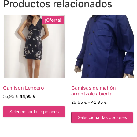
Productos relacionados
¡Oferta!
Camison Lencero
Camisas de mahón
arrantzale abierta
55,95
€
44,95
€
29,95
€
-
42,95
€
Seleccionar las opciones
Seleccionar las opciones