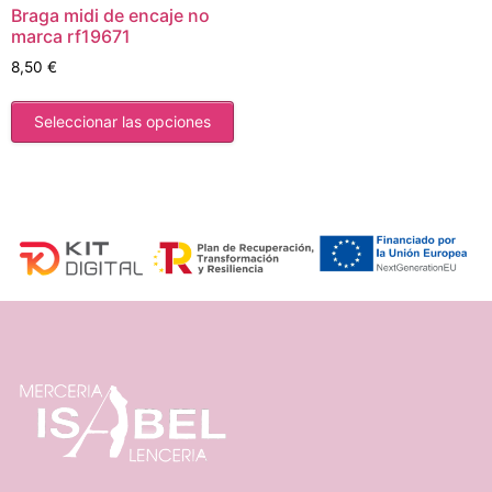
Braga midi de encaje no
marca rf19671
8,50
€
Seleccionar las opciones