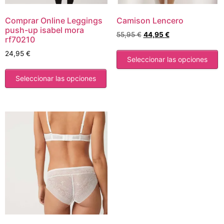
Comprar Online Leggings
Camison Lencero
push-up isabel mora
55,95
€
44,95
€
rf70210
24,95
€
Seleccionar las opciones
Seleccionar las opciones