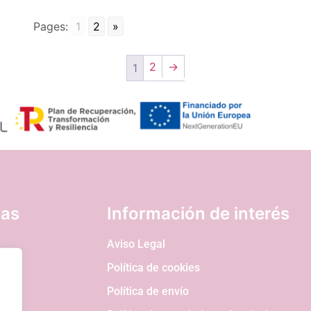
Pages:
1
2
»
2
→
1
nas
Información de interés
Aviso Legal
Política de cookies
Política de envío