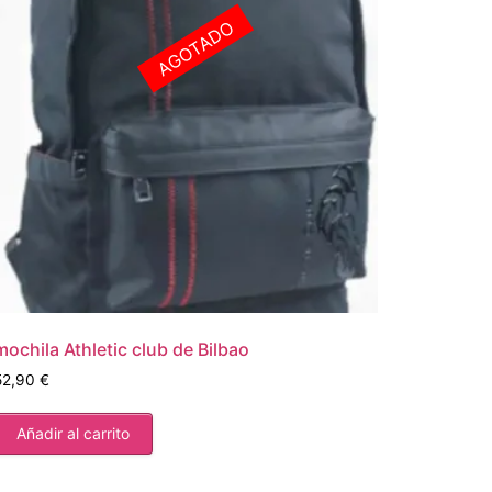
AGOTADO
mochila Athletic club de Bilbao
52,90
€
Añadir al carrito