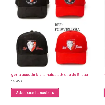
gorra escudo bizi ametsa athletic de Bilbao
14,95
€
Seleccionar las opciones