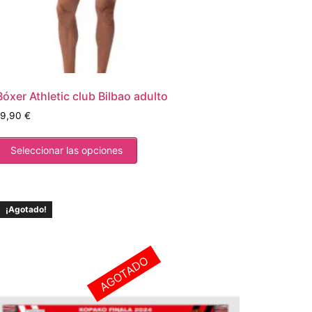
Bóxer Athletic club Bilbao adulto
19,90
€
Seleccionar las opciones
¡Agotado!
AGOTADO