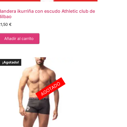
Bandera ikurriña con escudo Athletic club de
Bilbao
21,50
€
Añadir al carrito
¡Agotado!
AGOTADO