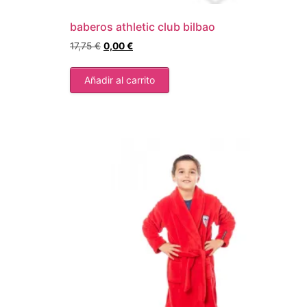
baberos athletic club bilbao
17,75
€
0,00
€
Añadir al carrito